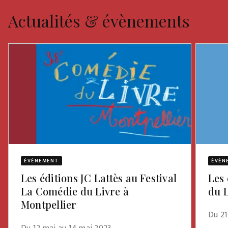
Actualités & évènements
ÉVÈNEMENT
ÉVÈN
Les éditions JC Lattès au Festival
Les 
La Comédie du Livre à
du L
Montpellier
Du 21