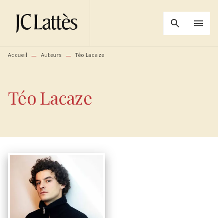
MENU
RECHERCHE
CONTENU
search
menu
PIED DE PAGE
Accueil
Auteurs
Téo Lacaze
—
—
Téo Lacaze