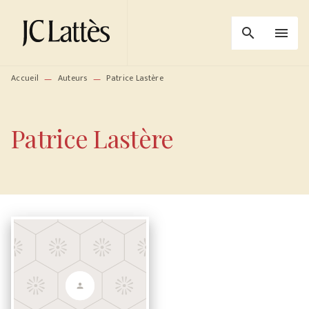
MENU
RECHERCHE
CONTENU
search
menu
PIED DE PAGE
Accueil
Auteurs
Patrice Lastère
—
—
Patrice Lastère