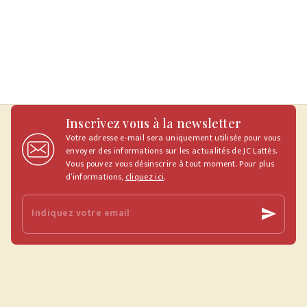
Inscrivez vous à la newsletter
Votre adresse e-mail sera uniquement utilisée pour vous
envoyer des informations sur les actualités de JC Lattès.
Vous pouvez vous désinscrire à tout moment. Pour plus
d’informations,
cliquez ici
.
Indiquez votre email
send