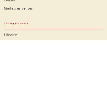
Meilleures ventes
PROFESSIONNELS
Libraires
Journalistes
Données personnelles
Paramétrer vos cookies
Mentions légales
Conditions générales d'utilisation
Charte de référencement