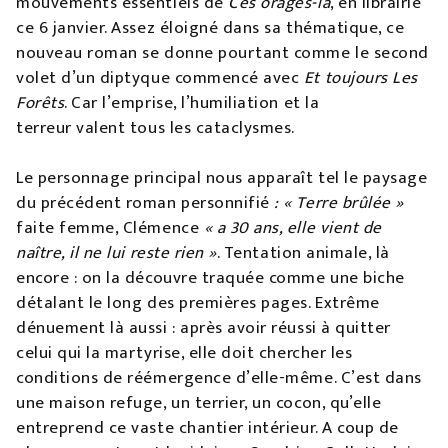
mouvements essentiels de
Ces orages-là
, en librairie
ce 6 janvier. Assez éloigné dans sa thématique, ce
nouveau roman se donne pourtant comme le second
volet d’un diptyque commencé avec
Et toujours Les
Forêts
. Car l’emprise, l’humiliation et la
terreur valent tous les cataclysmes.
Le
personnage principal nous apparaît tel le paysage
du précédent roman personnifié
: « Terre brûlée »
faite femme, Clémence
« a 30 ans, elle vient de
naître, il ne lui reste rien »
. Tentation animale, là
encore : on la découvre traquée comme une biche
détalant le long des premières pages. Extrême
dénuement là aussi : après avoir réussi à quitter
celui qui la martyrise, elle doit chercher les
conditions de réémergence d’elle-même. C’est dans
une maison refuge, un terrier, un cocon, qu’elle
entreprend ce vaste chantier intérieur. A coup de