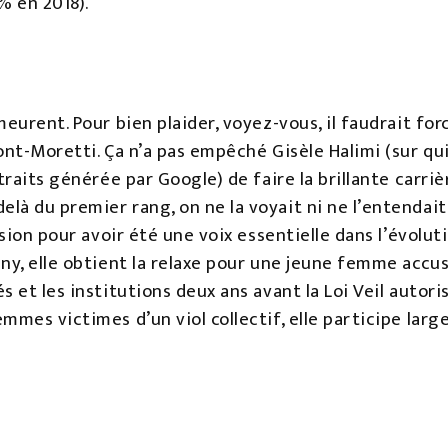
% en 2018).
meurent. Pour bien plaider, voyez-vous, il faudrait f
ont-Moretti. Ça n’a pas empêché Gisèle Halimi (sur qu
traits générée par Google) de faire la brillante carri
à du premier rang, on ne la voyait ni ne l’entendait.
ssion pour avoir été une voix essentielle dans l’évolu
ny, elle obtient la relaxe pour une jeune femme accusé
 et les institutions deux ans avant la Loi Veil autori
mmes victimes d’un viol collectif, elle participe larg