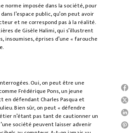
ine norme imposée dans la société, pour
dans l’espace public, qu’on peut avoir
teur et ne correspond pas à la réalité.
res de Gisèle Halimi, qui s’illustrent
s, insoumises, éprises d’une « farouche
e.
interrogées. Oui, on peut être une
P
 comme Frédérique Pons, un jeune
ct en défendant Charles Pasqua et
P
lieu. Bien sûr, on peut « défendre
P
métier n’étant pas tant de cautionner un
’une société peuvent laisser advenir
P
écibels au compteur. A-t-on jamais vu