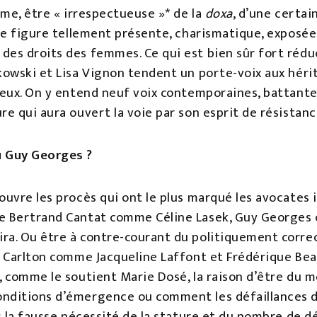
ême, être « irrespectueuse »* de la
doxa
, d’une certa
une figure tellement présente, charismatique, exposée 
es droits des femmes. Ce qui est bien sûr fort réduc
kowski et Lisa Vignon tendent un porte-voix aux héritiè
ineux. On y entend neuf voix contemporaines, battante
re qui aura ouvert la voie par son esprit de résistanc
 Guy Georges ?
ouvre les procès qui ont le plus marqué les avocates 
re Bertrand Cantat comme Céline Lasek, Guy Georges
ira. Ou être à contre-courant du politiquement corre
u Carlton comme Jacqueline Laffont et Frédérique Beau
, comme le soutient Marie Dosé, la raison d’être du 
onditions d’émergence ou comment les défaillances d
rs la fausse nécessité de la stature et du nombre de d