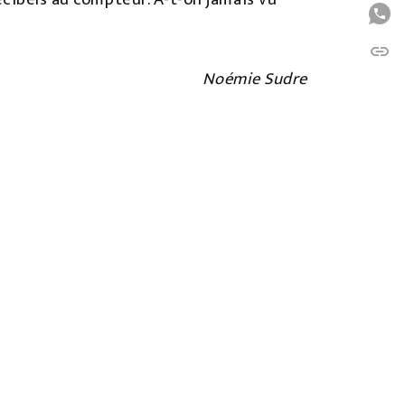
P
link
C
Noémie Sudre