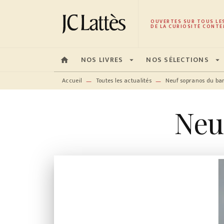
MENU
RECHERCHE
CONTENU
OUVERTES SUR TOUS LE
DE LA CURIOSITÉ CONTE
NOS LIVRES
NOS SÉLECTIONS
home
arrow_drop_down
arrow_drop_down
Accueil
Toutes les actualités
Neuf sopranos du ba
—
—
Neu