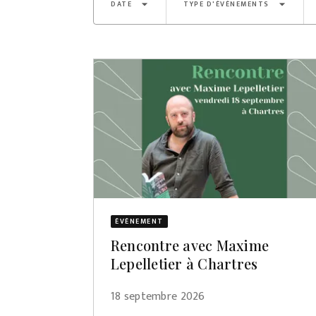
arrow_drop_down
arrow_drop_down
DATE
TYPE D'ÉVÈNEMENTS
ÉVÈNEMENT
Rencontre avec Maxime
Lepelletier à Chartres
18 septembre 2026