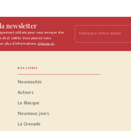
 la newsletter
iquement utilisée pour vous envoyer des
Indiquez votre email
s de JC Lattès. Vous pouvez vous
ur plus d’informations,
cliquez ici
.
NOS LIVRES
Nouveautés
Auteurs
Le Masque
Nouveaux jours
La Grenade