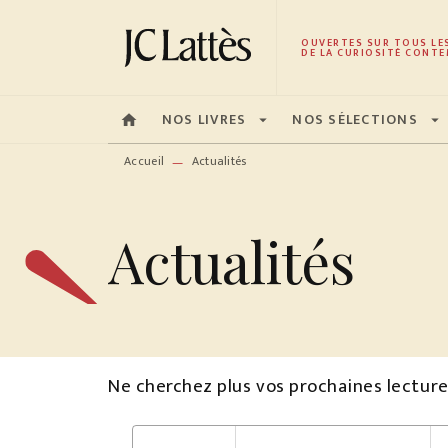
MENU
RECHERCHE
CONTENU
OUVERTES SUR TOUS LE
DE LA CURIOSITÉ CONTE
NOS LIVRES
NOS SÉLECTIONS
home
arrow_drop_down
arrow_drop_down
Accueil
Actualités
—
Actualités
Ne cherchez plus vos prochaines lecture