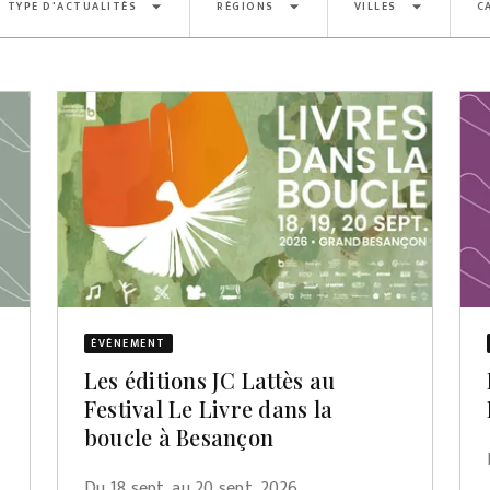
arrow_drop_down
arrow_drop_down
arrow_drop_down
TYPE D'ACTUALITÉS
RÉGIONS
VILLES
C
ÉVÈNEMENT
Les éditions JC Lattès au
Festival Le Livre dans la
boucle à Besançon
Du 18 sept. au 20 sept. 2026