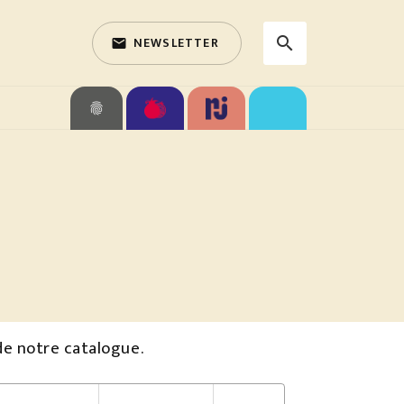
NEWSLETTER
search
email
search
fingerprint
de notre catalogue.