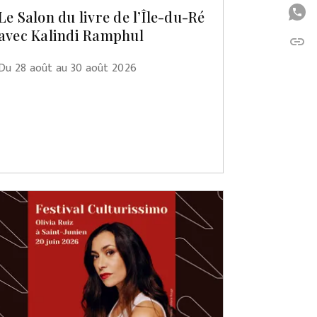
P
Le Salon du livre de l’Île-du-Ré
avec Kalindi Ramphul
link
C
Du 28 août au 30 août 2026