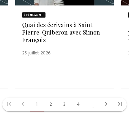
ÉVÈNEMENT
Quai des écrivains à Saint
Pierre-Quiberon avec Simon
François
25 juillet 2026
first_page
chevron_left
1
2
3
4
chevron_right
last_page
...