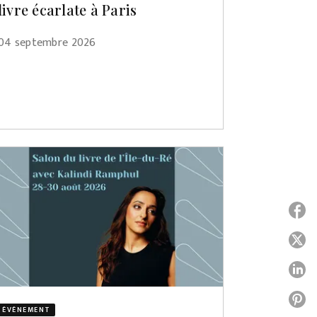
livre écarlate à Paris
04 septembre 2026
P
P
P
P
ÉVÈNEMENT