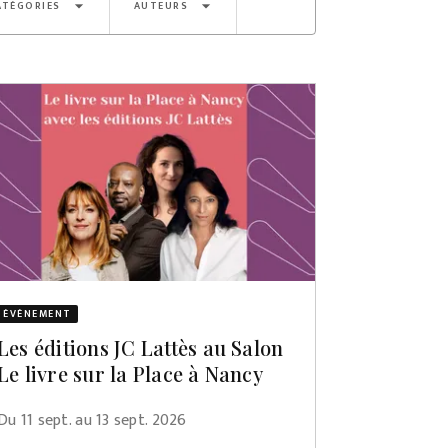
arrow_drop_down
arrow_drop_down
ATÉGORIES
AUTEURS
ÉVÈNEMENT
Les éditions JC Lattès au Salon
Le livre sur la Place à Nancy
Du 11 sept. au 13 sept. 2026