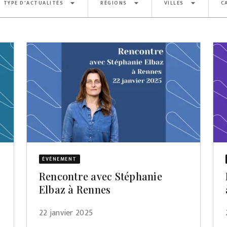
arrow_drop_down
arrow_drop_down
arrow_drop_down
TYPE D'ACTUALITÉS
RÉGIONS
VILLES
C
ÉVÈNEMENT
Rencontre avec Stéphanie
Elbaz à Rennes
22 janvier 2025