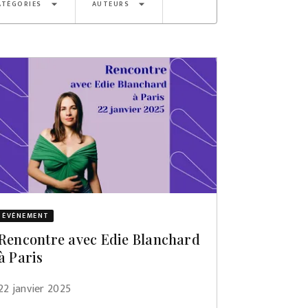
arrow_drop_down
arrow_drop_down
ATÉGORIES
AUTEURS
ÉVÈNEMENT
Rencontre avec Edie Blanchard
à Paris
22 janvier 2025