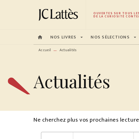
MENU
RECHERCHE
CONTENU
OUVERTES SUR TOUS LE
DE LA CURIOSITÉ CONTE
NOS LIVRES
NOS SÉLECTIONS
home
arrow_drop_down
arrow_drop_down
Accueil
Actualités
—
Actualités
Ne cherchez plus vos prochaines lecture