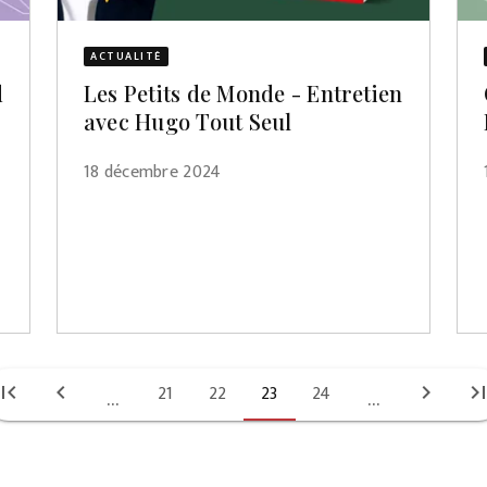
ACTUALITÉ
d
Les Petits de Monde - Entretien
avec Hugo Tout Seul
18 décembre 2024
irst_page
chevron_left
21
22
23
24
chevron_right
last_pa
...
...