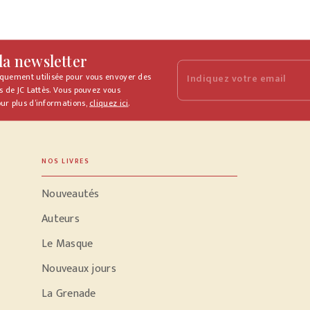
 la newsletter
iquement utilisée pour vous envoyer des
Indiquez votre email
s de JC Lattès. Vous pouvez vous
ur plus d’informations,
cliquez ici
.
NOS LIVRES
Nouveautés
Auteurs
Le Masque
Nouveaux jours
La Grenade