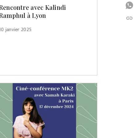
P
Rencontre avec Kalindi
Ramphul à Lyon
link
C
10 janvier 2025