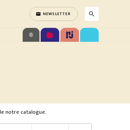
NEWSLETTER
search
email
search
fingerprint
de notre catalogue.