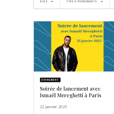
arrow_drop_down
arrow_drop_down
DATE
TYPE D'ÉVÈNEMENTS
ÉVÈNEMENT
Soirée de lancement avec
Ismaël Mereghetti à Paris
22 janvier 2025