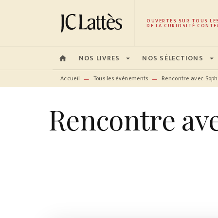
MENU
RECHERCHE
CONTENU
OUVERTES SUR TOUS LE
DE LA CURIOSITÉ CONTE
NOS LIVRES
NOS SÉLECTIONS
home
arrow_drop_down
arrow_drop_down
Accueil
Tous les événements
Rencontre avec Soph
—
—
Rencontre ave