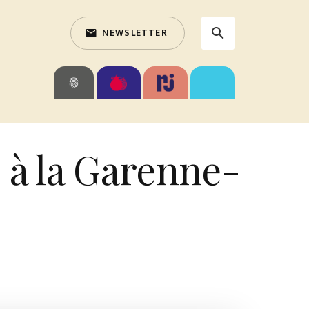
NEWSLETTER
search
email
search
fingerprint
 à la Garenne-