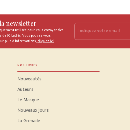
 la newsletter
iquement utilisée pour vous envoyer des
Indiquez votre email
s de JC Lattès. Vous pouvez vous
ur plus d’informations,
cliquez ici
.
NOS LIVRES
Nouveautés
Auteurs
Le Masque
Nouveaux jours
La Grenade