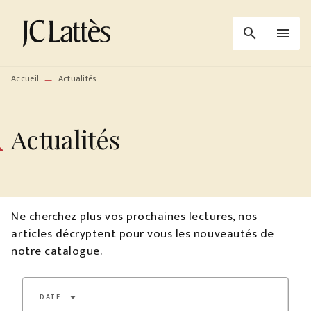
MENU
RECHERCHE
CONTENU
search
menu
PIED DE PAGE
Accueil
Actualités
—
Actualités
Ne cherchez plus vos prochaines lectures, nos
articles décryptent pour vous les nouveautés de
notre catalogue.
arrow_drop_down
DATE