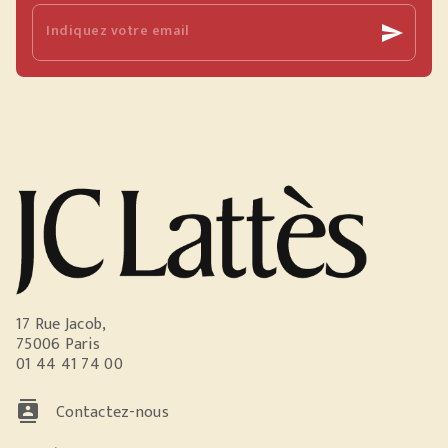
Indiquez votre email
send
17 Rue Jacob,
75006 Paris
01 44 41 74 00
contacts
Contactez-nous