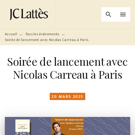
MENU
RECHERCHE
CONTENU
search
menu
PIED DE PAGE
Accueil
Tous les événements
—
—
Soirée de lancement avec Nicolas Carreau à Paris
Soirée de lancement avec
Nicolas Carreau à Paris
20 MARS 2025