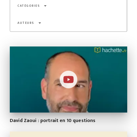
arrow_drop_down
CATÉGORIES
arrow_drop_down
AUTEURS
David Zaoui : portrait en 10 questions