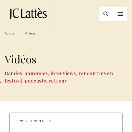
MENU
RECHERCHE
CONTENU
search
menu
PIED DE PAGE
Accueil
Vidéos
—
Vidéos
Bandes-annonces, interviews, rencontres en
festival, podcasts, retrouv
arrow_drop_down
TYPES DE VIDÉO