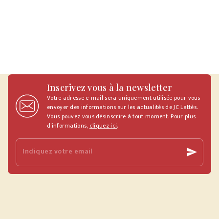
Inscrivez vous à la newsletter
Votre adresse e-mail sera uniquement utilisée pour vous
envoyer des informations sur les actualités de JC Lattès.
Vous pouvez vous désinscrire à tout moment. Pour plus
d’informations,
cliquez ici
.
Indiquez votre email
send