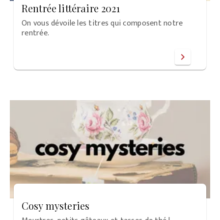
Rentrée littéraire 2021
On vous dévoile les titres qui composent notre
rentrée.
chevron_right
Cosy mysteries