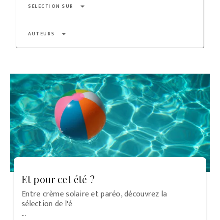
arrow_drop_down
SÉLECTION SUR
arrow_drop_down
AUTEURS
Et pour cet été ?
Entre crème solaire et paréo, découvrez la
sélection de l'é
…