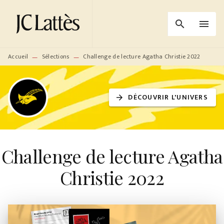
MENU
RECHERCHE
CONTENU
search
menu
PIED DE PAGE
Accueil
Sélections
Challenge de lecture Agatha Christie 2022
—
—
DÉCOUVRIR L'UNIVERS
arrow_forward
Challenge de lecture Agatha
Christie 2022