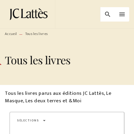
MENU
RECHERCHE
CONTENU
search
menu
PIED DE PAGE
Accueil
Tous les livres
—
Tous les livres
Tous les livres parus aux éditions JC Lattès, Le
Masque, Les deux terres et &Moi
arrow_drop_down
SÉLECTIONS