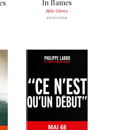
In flames
es
Abbi Glines
02/05/2018