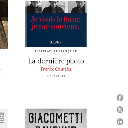
LITTÉRATURE FRANÇAISE
La dernière photo
Franck Courtès
E
11/04/2018
P
P
P