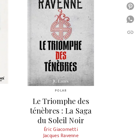
P
P
link
C
POLAR
Le Triomphe des
ténèbres : La Saga
du Soleil Noir
Éric Giacometti
Jacques Ravenne