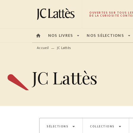
MENU
RECHERCHE
CONTENU
OUVERTES SUR TOUS LE
DE LA CURIOSITÉ CONTE
NOS LIVRES
NOS SÉLECTIONS
home
arrow_drop_down
arrow_drop_down
Accueil
JC Lattès
—
JC Lattès
arrow_drop_down
arrow_drop_down
SÉLECTIONS
COLLECTIONS