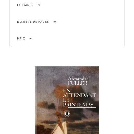
arrow_drop_down
FORMATS
arrow_drop_down
NOMBRE DE PAGES
arrow_drop_down
PRIX