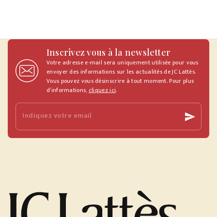
Inscrivez vous à la newsletter
Votre adresse e-mail sera uniquement utilisée pour vous
envoyer des informations sur les actualités de JC Lattès.
Vous pouvez vous désinscrire à tout moment. Pour plus
d’informations,
cliquez ici
.
Indiquez votre email
send