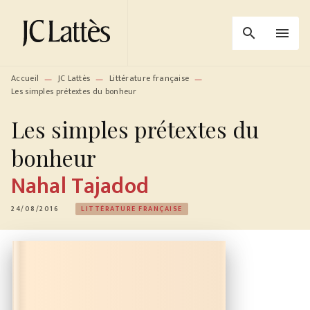
MENU
RECHERCHE
CONTENU
search
menu
PIED DE PAGE
Accueil
JC Lattès
Littérature française
—
—
—
Les simples prétextes du bonheur
Les simples prétextes du
bonheur
Nahal Tajadod
24/08/2016
LITTÉRATURE FRANÇAISE