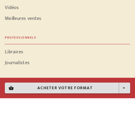
Vidéos
Meilleures ventes
PROFESSIONNELS
Libraires
Journalistes
ACHETER VOTRE FORMAT
shopping_basket
arrow_drop_down
Données personnelles
Paramétrer vos cookies
Mentions légales
Conditions générales d'utilisation
Charte de référencement