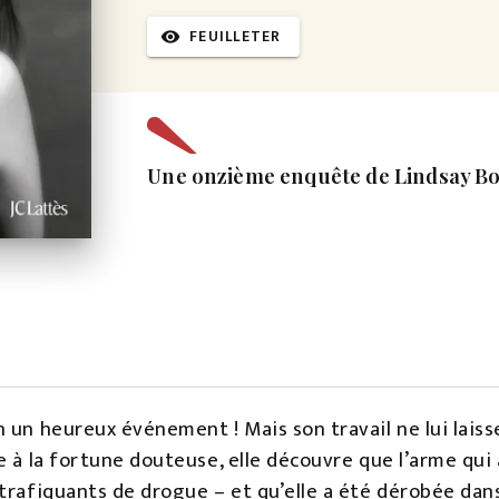
FEUILLETER
visibility
Une onzième enquête de Lindsay B
 un heureux événement ! Mais son travail ne lui laisse
e à la fortune douteuse, elle découvre que l’arme qui 
trafiquants de drogue – et qu’elle a été dérobée dans 