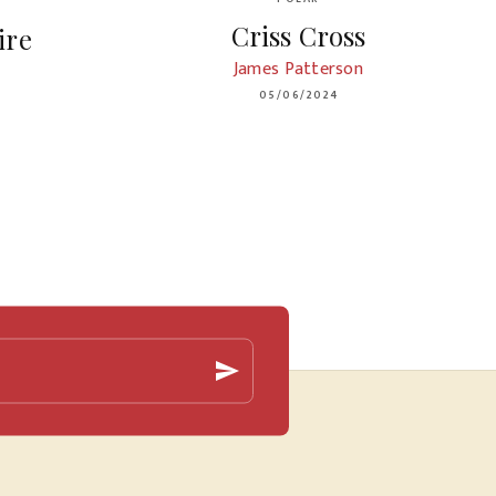
Criss Cross
ire
James Patterson
05/06/2024
send