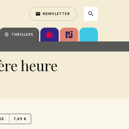
NEWSLETTER
search
email
search
THRILLERS
fingerprint
ière heure
UE
7,49 €