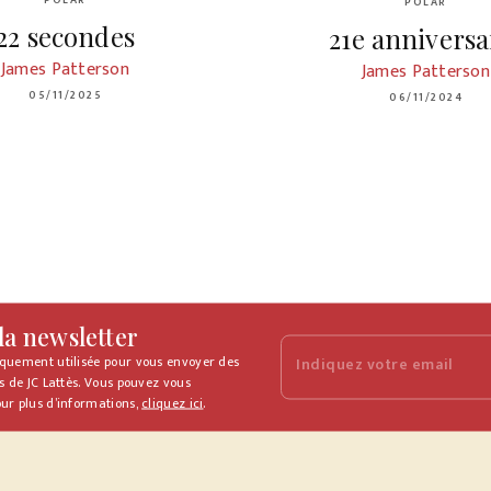
POLAR
POLAR
22 secondes
21e anniversa
James Patterson
James Patterson
05/11/2025
06/11/2024
 la newsletter
iquement utilisée pour vous envoyer des
Indiquez votre email
s de JC Lattès. Vous pouvez vous
ur plus d’informations,
cliquez ici
.