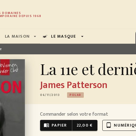
PIED DE PAGE
S DOMAINES
MPORAINE DEPUIS 1968
LA MAISON
LE MASQUE
arrow_drop_down
arrow_drop_down
e
La 11e et dern
James Patterson
06/11/2013
POLAR
Commander selon votre format
PAPIER
22,00 €
NUMÉRIQ
menu_book
tablet_android