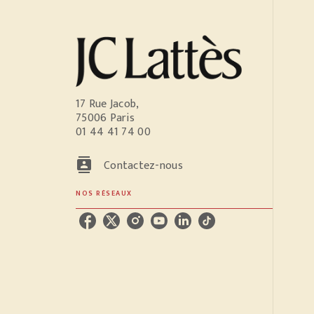
17 Rue Jacob,
75006 Paris
01 44 41 74 00
contacts
Contactez-nous
NOS RÉSEAUX