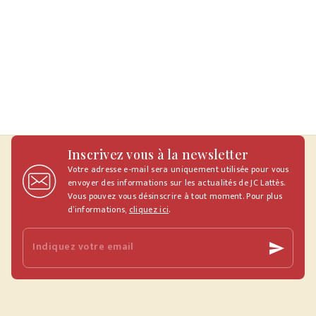
Inscrivez vous à la newsletter
Votre adresse e-mail sera uniquement utilisée pour vous
envoyer des informations sur les actualités de JC Lattès.
Vous pouvez vous désinscrire à tout moment. Pour plus
d’informations,
cliquez ici
.
Indiquez votre email
send