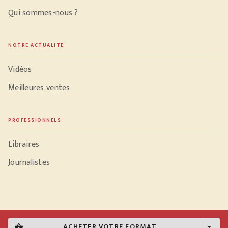
Qui sommes-nous ?
NOTRE ACTUALITÉ
Vidéos
Meilleures ventes
PROFESSIONNELS
Libraires
Journalistes
Données personnelles
ACHETER VOTRE FORMAT
shopping_basket
arrow_drop_down