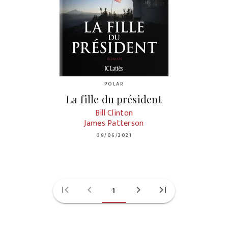
POLAR
La fille du président
Bill Clinton
James Patterson
09/06/2021
first_page
chevron_left
chevron_right
last_page
1