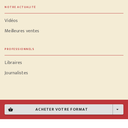
NOTRE ACTUALITÉ
Vidéos
Meilleures ventes
PROFESSIONNELS
Libraires
Journalistes
Données personnelles
ACHETER VOTRE FORMAT
shopping_basket
arrow_drop_down
Paramétrer vos cookies
Mentions légales
Conditions générales d'utilisation