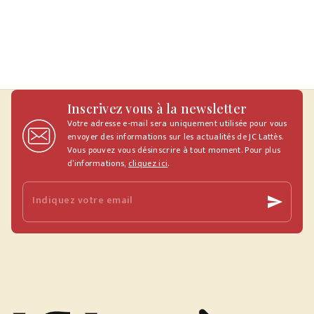
Inscrivez vous à la newsletter
Votre adresse e-mail sera uniquement utilisée pour vous
envoyer des informations sur les actualités de JC Lattès.
Vous pouvez vous désinscrire à tout moment. Pour plus
d’informations,
cliquez ici
.
Indiquez votre email
send