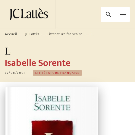
MENU
RECHERCHE
CONTENU
search
menu
PIED DE PAGE
Accueil
JC Lattès
Littérature française
L
—
—
—
L
Isabelle Sorente
22/08/2001
LITTÉRATURE FRANÇAISE