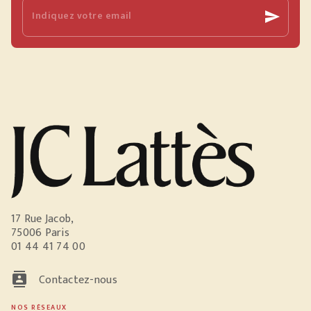
Indiquez votre email
send
17 Rue Jacob,
75006 Paris
01 44 41 74 00
contacts
Contactez-nous
NOS RÉSEAUX