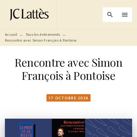
MENU
RECHERCHE
CONTENU
search
menu
PIED DE PAGE
Accueil
Tous les événements
—
—
Rencontre avec Simon François à Pontoise
Rencontre avec Simon
François à Pontoise
17 OCTOBRE 2024