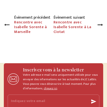
Évènement précédent
Évènement suivant
Rencontre avec
Rencontre avec
Isabelle Sorente à
Isabelle Sorente à La
Marseille
Ciotat
Inscrivez vous à la newsletter
Votre adresse e-mail sera uniquement utilisée pour vous
envoyer des informations sur les actualités de JC Lattès.
Vous pouvez vous désinscrire à tout moment. Pour plus
d’informations,
cliquez ici
.
Indiquez votre email
send