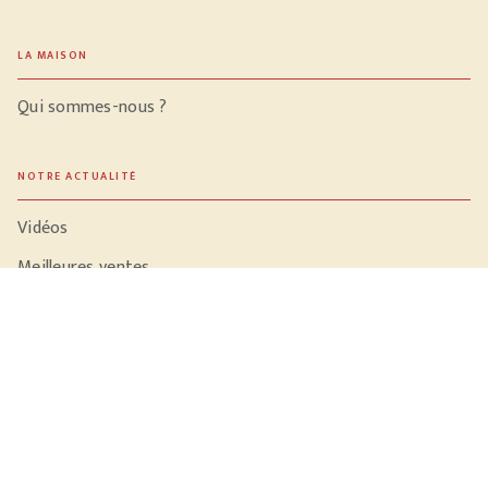
LA MAISON
Qui sommes-nous ?
NOTRE ACTUALITÉ
Vidéos
Meilleures ventes
PROFESSIONNELS
Libraires
Journalistes