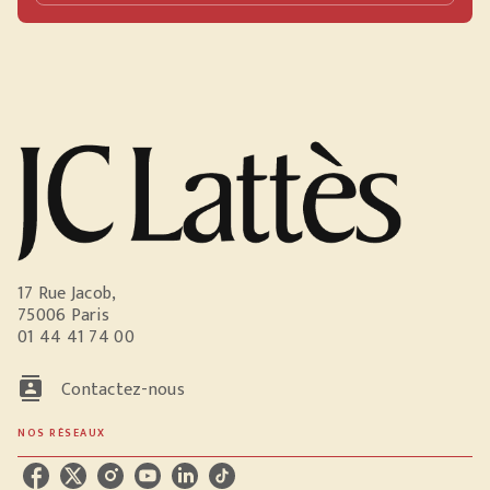
17 Rue Jacob,
75006 Paris
01 44 41 74 00
contacts
Contactez-nous
NOS RÉSEAUX