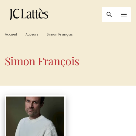
MENU
RECHERCHE
CONTENU
search
menu
PIED DE PAGE
Accueil
Auteurs
Simon François
—
—
Simon François