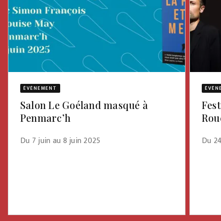
ÉVÈNEMENT
ÉVÈN
Salon Le Goéland masqué à
Fest
Penmarc’h
Rou
Du 7 juin au 8 juin 2025
Du 24