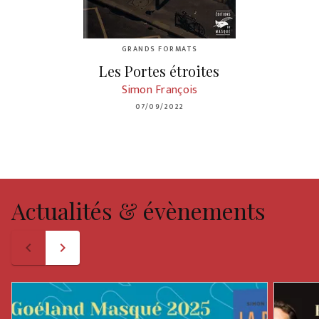
GRANDS FORMATS
Les Portes étroites
Simon François
07/09/2022
Actualités & évènements
navigate_before
navigate_next