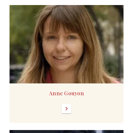
Anne Gouyon
chevron_right