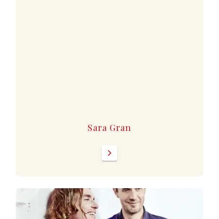
Sara Gran
chevron_right