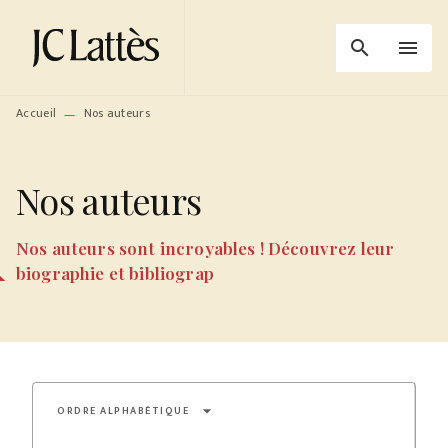
MENU
RECHERCHE
CONTENU
search
menu
PIED DE PAGE
Accueil
Nos auteurs
—
Nos auteurs
Nos auteurs sont incroyables ! Découvrez leur
biographie et bibliograp
arrow_drop_down
ORDRE ALPHABÉTIQUE