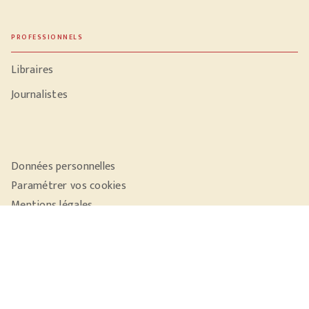
PROFESSIONNELS
Libraires
Journalistes
Données personnelles
Paramétrer vos cookies
Mentions légales
Conditions générales d'utilisation
Charte de référencement