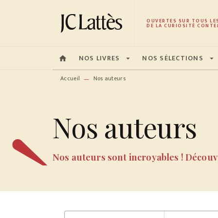
MENU
RECHERCHE
CONTENU
OUVERTES SUR TOUS LE
DE LA CURIOSITÉ CONTE
NOS LIVRES
NOS SÉLECTIONS
home
arrow_drop_down
arrow_drop_down
Accueil
Nos auteurs
—
Nos auteurs
Nos auteurs sont incroyables ! Découvr