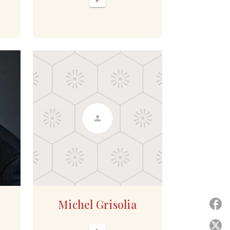
Michel Grisolia
P
P