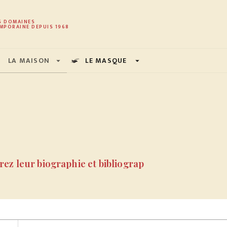
PIED DE PAGE
S DOMAINES
MPORAINE DEPUIS 1968
LA MAISON
LE MASQUE
arrow_drop_down
arrow_drop_down
ez leur biographie et bibliograp