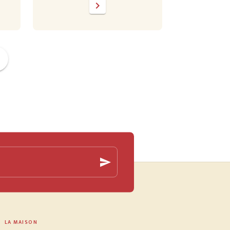
chevron_right
ge
send
LA MAISON