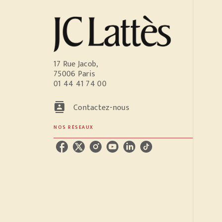
17 Rue Jacob,
75006 Paris
01 44 41 74 00
contacts
Contactez-nous
NOS RÉSEAUX