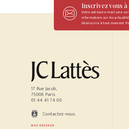
Inscrivez vous à
Votre adresse e-mail sera un
informations sur les actualité
désinscrire à tout moment. Po
17 Rue Jacob,
75006 Paris
01 44 41 74 00
contacts
Contactez-nous
NOS RÉSEAUX