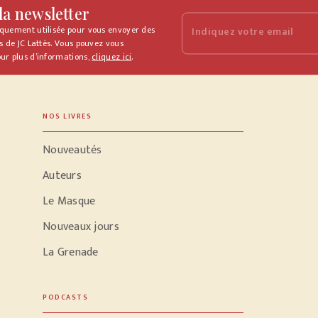
 la newsletter
iquement utilisée pour vous envoyer des
Indiquez votre email
s de JC Lattès. Vous pouvez vous
ur plus d’informations,
cliquez ici
.
NOS LIVRES
Nouveautés
Auteurs
Le Masque
Nouveaux jours
La Grenade
PODCASTS