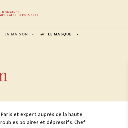
PIED DE PAGE
S DOMAINES
MPORAINE DEPUIS 1968
LA MAISON
LE MASQUE
arrow_drop_down
arrow_drop_down
n
Paris et expert auprès de la haute
 troubles polaires et dépressifs. Chef