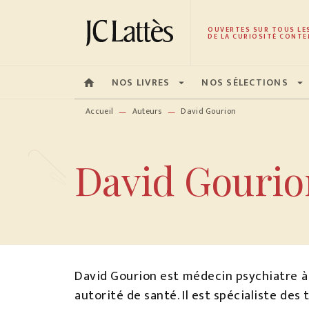
MENU
RECHERCHE
CONTENU
OUVERTES SUR TOUS LE
DE LA CURIOSITÉ CONTE
NOS LIVRES
NOS SÉLECTIONS
home
arrow_drop_down
arrow_drop_down
Accueil
Auteurs
David Gourion
—
—
David Gourio
David Gourion est médecin psychiatre à 
autorité de santé. Il est spécialiste des