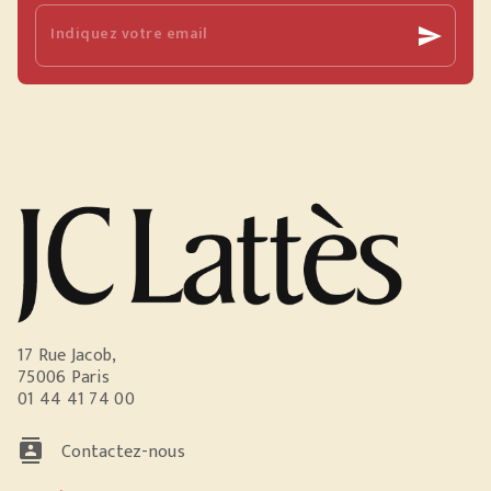
Indiquez votre email
send
17 Rue Jacob,
75006 Paris
01 44 41 74 00
contacts
Contactez-nous