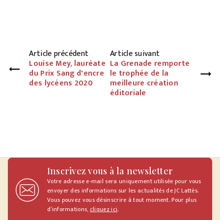
Article précédent
Article suivant
Louise Mey, lauréate
La Grenade remporte
du Prix Sang d'encre
le trophée de la
des lycéens 2020
meilleure création
éditoriale
Inscrivez vous à la newsletter
Votre adresse e-mail sera uniquement utilisée pour vous
envoyer des informations sur les actualités de JC Lattès.
Vous pouvez vous désinscrire à tout moment. Pour plus
d’informations,
cliquez ici
.