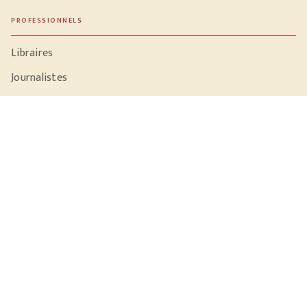
PROFESSIONNELS
Libraires
Journalistes
Données personnelles
Paramétrer vos cookies
Mentions légales
Conditions générales d'utilisation
Charte de référencement
JC LATTÈS© 2026