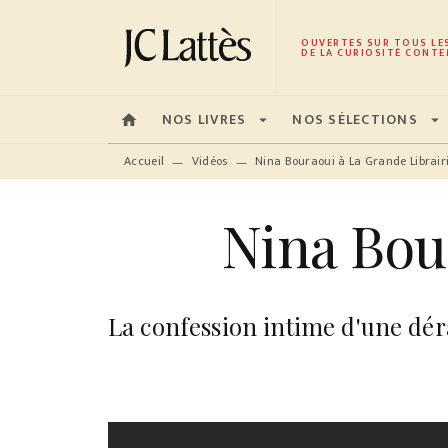
MENU
RECHERCHE
CONTENU
OUVERTES SUR TOUS LE
DE LA CURIOSITÉ CONTE
NOS LIVRES
NOS SÉLECTIONS
home
arrow_drop_down
arrow_drop_down
Accueil
Vidéos
Nina Bouraoui à La Grande Librair
—
—
Nina Bou
La confession intime d'une dér