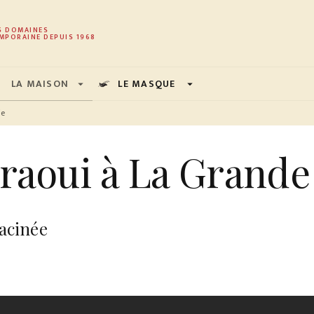
PIED DE PAGE
S DOMAINES
MPORAINE DEPUIS 1968
LA MAISON
LE MASQUE
arrow_drop_down
arrow_drop_down
ie
raoui à La Grande 
acinée