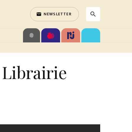
NEWSLETTER
search
email
search
fingerprint
Librairie