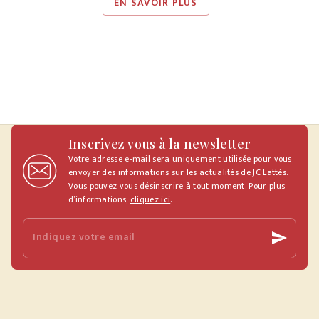
EN SAVOIR PLUS
Inscrivez vous à la newsletter
Votre adresse e-mail sera uniquement utilisée pour vous
envoyer des informations sur les actualités de JC Lattès.
Vous pouvez vous désinscrire à tout moment. Pour plus
d’informations,
cliquez ici
.
Indiquez votre email
send