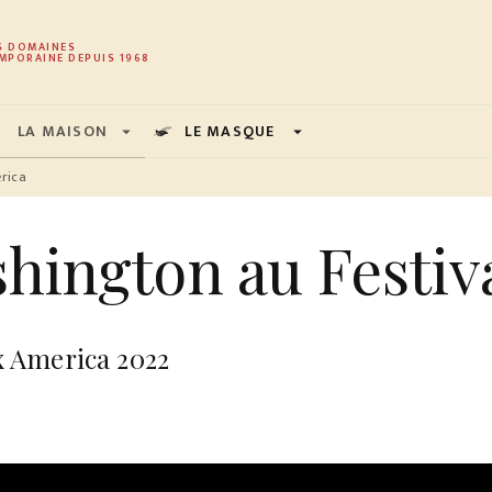
PIED DE PAGE
S DOMAINES
MPORAINE DEPUIS 1968
LA MAISON
LE MASQUE
arrow_drop_down
arrow_drop_down
rica
hington au Festiv
x America 2022