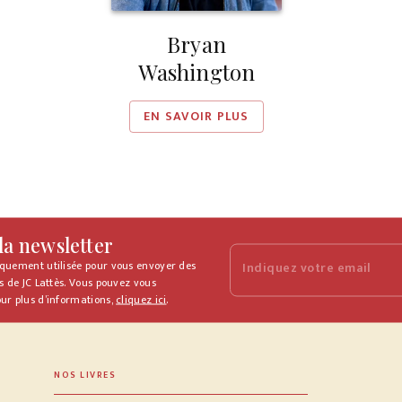
Bryan
Washington
EN SAVOIR PLUS
 la newsletter
iquement utilisée pour vous envoyer des
Indiquez votre email
s de JC Lattès. Vous pouvez vous
ur plus d’informations,
cliquez ici
.
NOS LIVRES