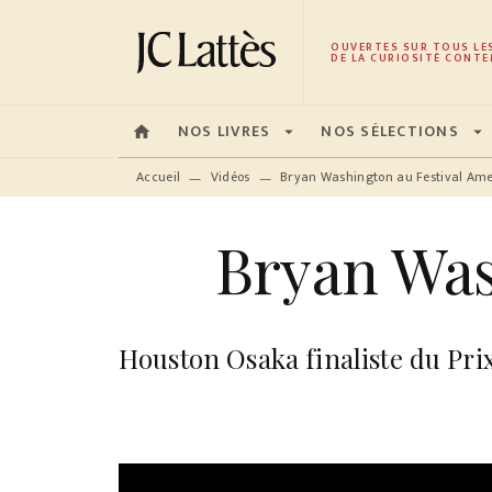
MENU
RECHERCHE
CONTENU
OUVERTES SUR TOUS LE
DE LA CURIOSITÉ CONTE
NOS LIVRES
NOS SÉLECTIONS
home
arrow_drop_down
arrow_drop_down
Accueil
Vidéos
Bryan Washington au Festival Ame
—
—
Bryan Was
Houston Osaka finaliste du Pri