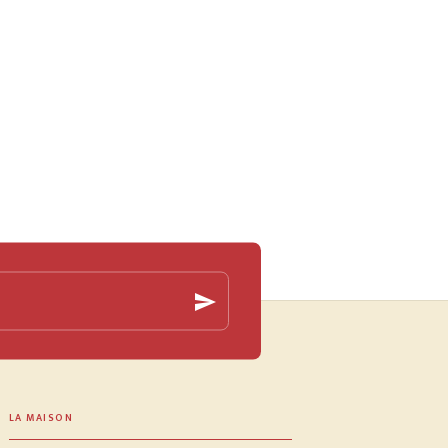
send
LA MAISON