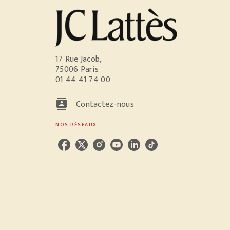
17 Rue Jacob,
75006 Paris
01 44 41 74 00
contacts
Contactez-nous
NOS RÉSEAUX