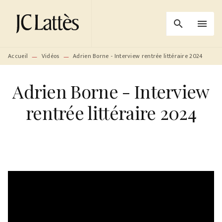
MENU
RECHERCHE
CONTENU
search
menu
PIED DE PAGE
Accueil
Vidéos
Adrien Borne - Interview rentrée littéraire 2024
—
—
Adrien Borne - Interview
rentrée littéraire 2024