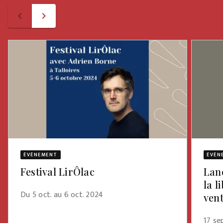
navigate_before
navigate_next
ÉVÈNEMENT
ÉVÈN
Festival LirÔlac
Lan
la l
Du 5 oct. au 6 oct. 2024
ven
17 s