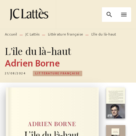
MENU
RECHERCHE
CONTENU
search
menu
PIED DE PAGE
Accueil
JC Lattès
Littérature française
L'île du là-haut
—
—
—
L'île du là-haut
Adrien Borne
21/08/2024
LITTÉRATURE FRANÇAISE