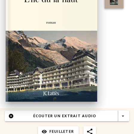
ÉCOUTER UN EXTRAIT AUDIO
play_circle_filled
arrow_drop_down
FEUILLETER
visibility