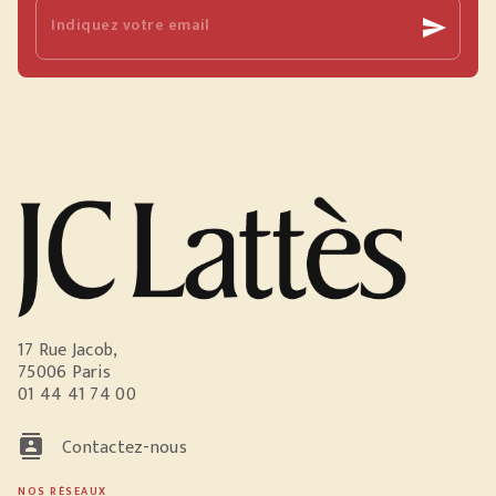
Indiquez votre email
send
17 Rue Jacob,
75006 Paris
01 44 41 74 00
contacts
Contactez-nous
NOS RÉSEAUX