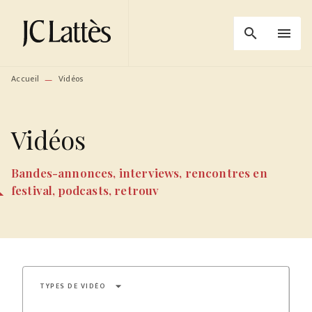
MENU
RECHERCHE
CONTENU
search
menu
PIED DE PAGE
Accueil
Vidéos
—
Vidéos
Bandes-annonces, interviews, rencontres en
festival, podcasts, retrouv
arrow_drop_down
TYPES DE VIDÉO