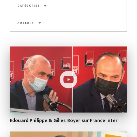
arrow_drop_down
CATÉGORIES
arrow_drop_down
AUTEURS
Edouard Philippe & Gilles Boyer sur France Inter