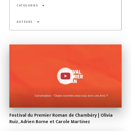
arrow_drop_down
CATÉGORIES
arrow_drop_down
AUTEURS
Festival du Premier Roman de Chambéry | Olivia
Ruiz, Adrien Borne et Carole Martinez