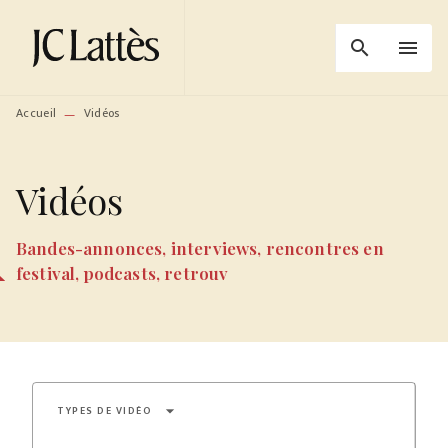
MENU
RECHERCHE
CONTENU
search
menu
PIED DE PAGE
Accueil
Vidéos
—
Vidéos
Bandes-annonces, interviews, rencontres en
festival, podcasts, retrouv
arrow_drop_down
TYPES DE VIDÉO