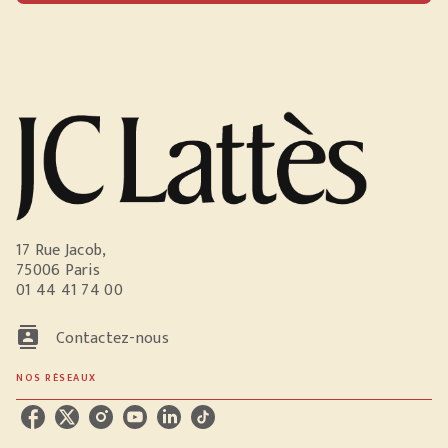
17 Rue Jacob,
75006 Paris
01 44 41 74 00
contacts
Contactez-nous
NOS RÉSEAUX