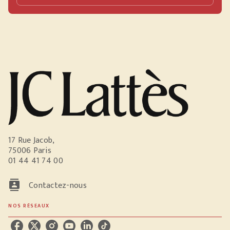
17 Rue Jacob,
75006 Paris
01 44 41 74 00
contacts
Contactez-nous
NOS RÉSEAUX