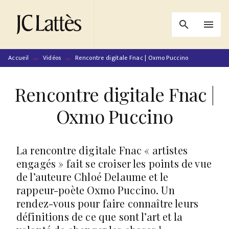
MENU
RECHERCHE
CONTENU
search
menu
PIED DE PAGE
Accueil
Vidéos
Rencontre digitale Fnac | Oxmo Puccino
—
—
Rencontre digitale Fnac |
Oxmo Puccino
La rencontre digitale Fnac « artistes
engagés » fait se croiser les points de vue
de l’auteure Chloé Delaume et le
rappeur-poète Oxmo Puccino. Un
rendez-vous pour faire connaître leurs
définitions de ce que sont l’art et la