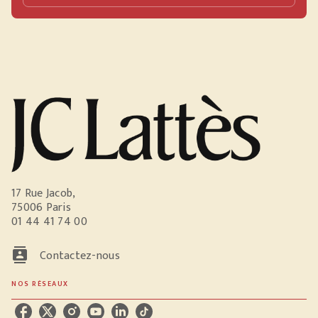
17 Rue Jacob,
75006 Paris
01 44 41 74 00
contacts
Contactez-nous
NOS RÉSEAUX