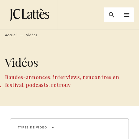
MENU
RECHERCHE
CONTENU
search
menu
PIED DE PAGE
Accueil
Vidéos
—
Vidéos
Bandes-annonces, interviews, rencontres en
festival, podcasts, retrouv
arrow_drop_down
TYPES DE VIDÉO