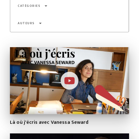
arrow_drop_down
CATÉGORIES
arrow_drop_down
AUTEURS
Là où j'écris avec Vanessa Seward