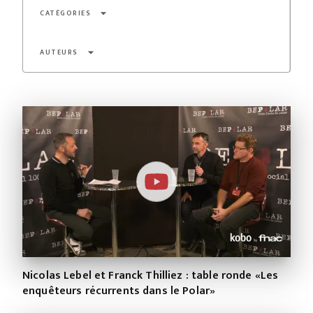
arrow_drop_down
CATÉGORIES
arrow_drop_down
AUTEURS
Nicolas Lebel et Franck Thilliez : table ronde «Les
enquêteurs récurrents dans le Polar»