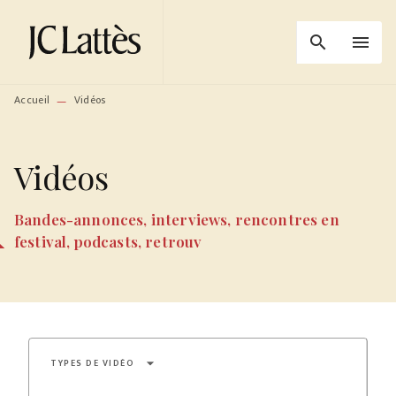
MENU
RECHERCHE
CONTENU
search
menu
PIED DE PAGE
Accueil
Vidéos
—
Vidéos
Bandes-annonces, interviews, rencontres en
festival, podcasts, retrouv
arrow_drop_down
TYPES DE VIDÉO