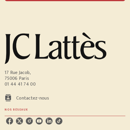
17 Rue Jacob,
75006 Paris
01 44 41 74 00
contacts
Contactez-nous
NOS RÉSEAUX