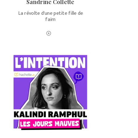
Sandrine Collette
La révolte d'une petite fille de
faim
ÉCOUTER LE PODCAST
play_circle_outline