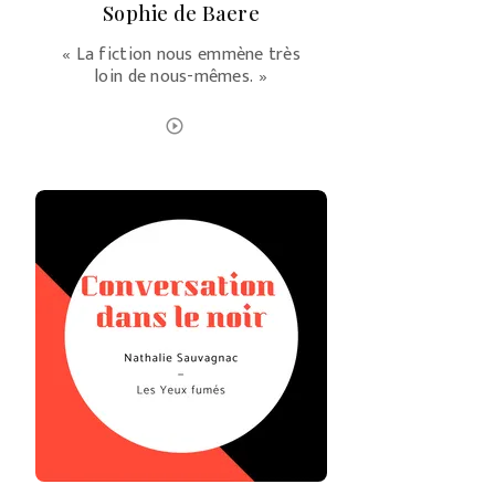
Sophie de Baere
« La fiction nous emmène très
loin de nous-mêmes. »
ÉCOUTER LE PODCAST
play_circle_outline