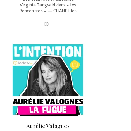
Virginia Tangvald dans « les
Rencontres » — CHANEL les
Rendez-vous littéraires rue
Cambon
ÉCOUTER LE PODCAST
play_circle_outline
Aurélie Valognes