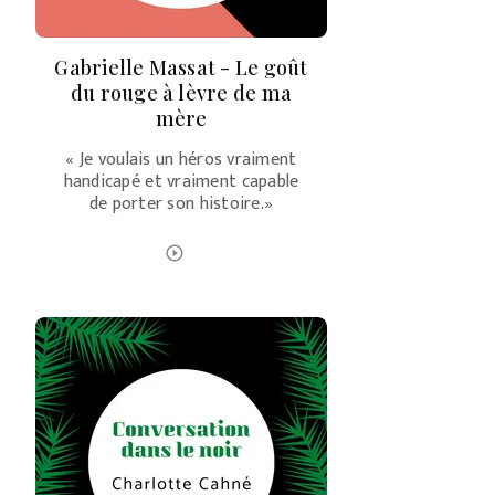
Gabrielle Massat - Le goût
du rouge à lèvre de ma
mère
« Je voulais un héros vraiment
handicapé et vraiment capable
de porter son histoire.»
ÉCOUTER LE PODCAST
play_circle_outline