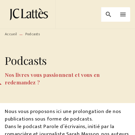
MENU
RECHERCHE
CONTENU
search
menu
PIED DE PAGE
Accueil
Podcasts
—
Podcasts
Nos livres vous passionnent et vous en
redemandez ?
Nous vous proposons ici une prolongation de nos
publications sous forme de podcasts.
Dans le podcast Parole d’écrivains, initié par la
romancière et journaliste Sarah Masson, nos auteurs