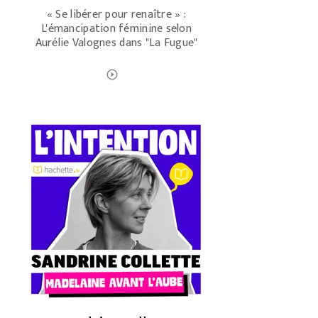
« Se libérer pour renaître » :
L'émancipation féminine selon
Aurélie Valognes dans "La Fugue"
ÉCOUTER LE PODCAST
play_circle_outline