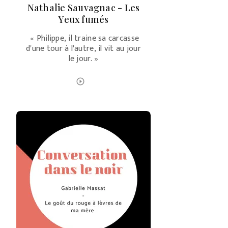
Nathalie Sauvagnac - Les
Yeux fumés
« Philippe, il traine sa carcasse
d'une tour à l'autre, il vit au jour
le jour. »
ÉCOUTER LE PODCAST
play_circle_outline