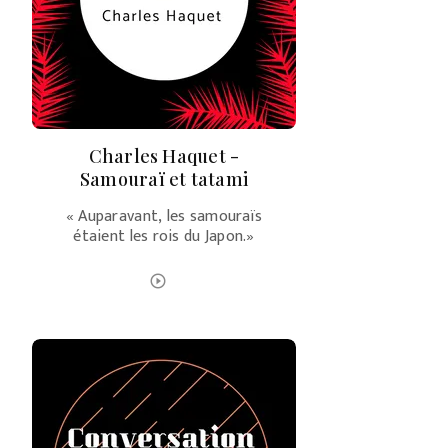
Charles Haquet -
Samouraï et tatami
« Auparavant, les samouraïs
étaient les rois du Japon.»
ÉCOUTER LE PODCAST
play_circle_outline