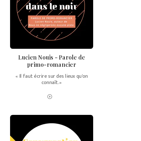
Lucien Nouis - Parole de
primo-romancier
« Il faut écrire sur des lieux qu'on
connaît.»
ÉCOUTER LE PODCAST
play_circle_outline