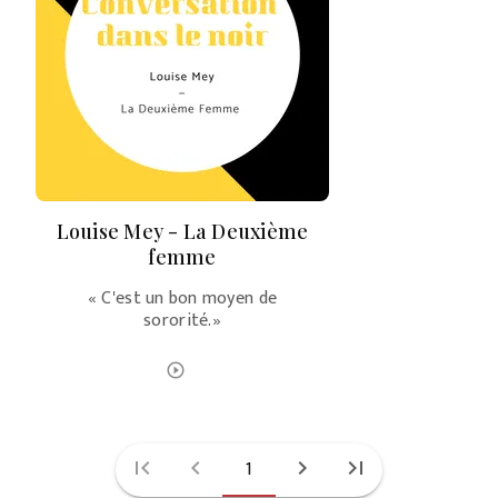
Louise Mey - La Deuxième
femme
« C'est un bon moyen de
sororité.»
ÉCOUTER LE PODCAST
play_circle_outline
first_page
chevron_left
1
chevron_right
last_page