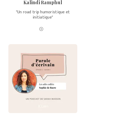
Kalindi Ramphul
"Un road trip humoristique et
initiatique"
ÉCOUTER LE PODCAST
play_circle_outline