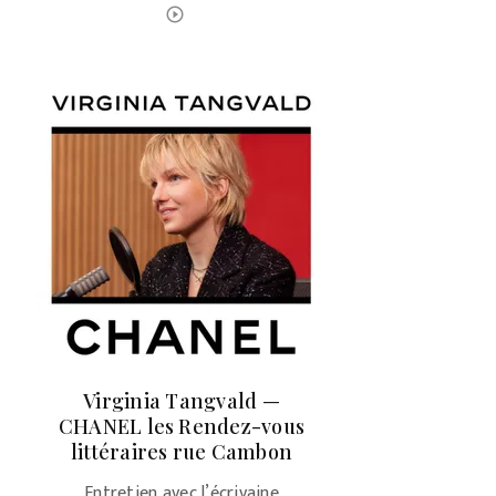
ÉCOUTER LE PODCAST
play_circle_outline
Virginia Tangvald —
CHANEL les Rendez-vous
littéraires rue Cambon
Entretien avec l’écrivaine