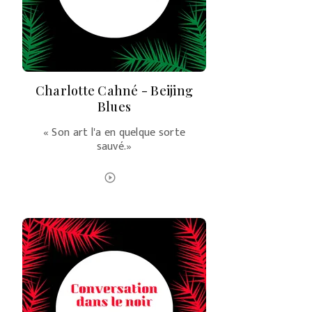
Charlotte Cahné - Beijing
Blues
« Son art l'a en quelque sorte
sauvé.»
ÉCOUTER LE PODCAST
play_circle_outline