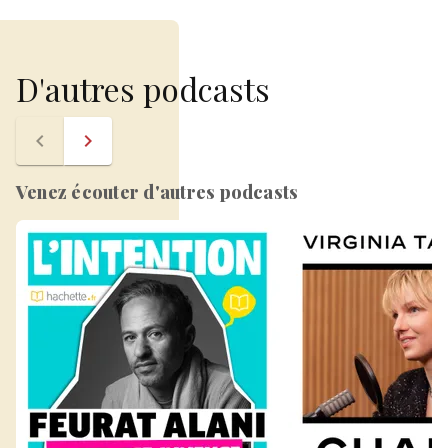
D'autres podcasts
navigate_before
navigate_next
Venez écouter d'autres podcasts