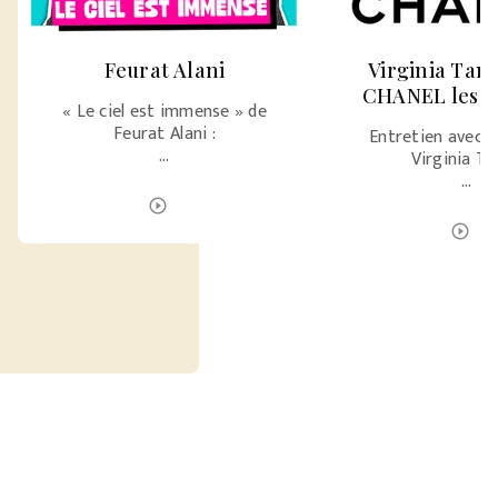
Feurat Alani
Virginia Tan
CHANEL les 
« Le ciel est immense » de
Feurat Alani :
Entretien avec l’
…
Virginia T
…
ÉCOUTER LE PODCAST
play_circle_outline
É
play_circle_outline