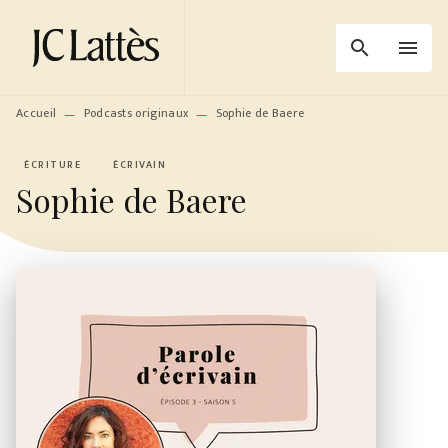
MENU
RECHERCHE
CONTENU
search
menu
PIED DE PAGE
Accueil
Podcasts originaux
Sophie de Baere
—
—
ÉCRITURE
ÉCRIVAIN
Sophie de Baere