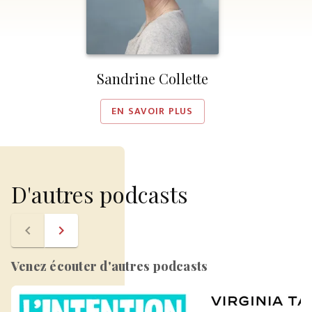
Sandrine Collette
EN SAVOIR PLUS
D'autres podcasts
navigate_before
navigate_next
Venez écouter d'autres podcasts