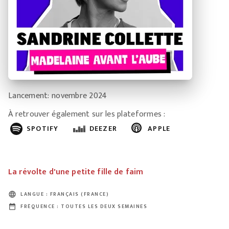
Lancement: novembre 2024
À retrouver également sur les plateformes :
SPOTIFY
DEEZER
APPLE
La révolte d'une petite fille de faim
language
LANGUE : FRANÇAIS (FRANCE)
date_range
FRÉQUENCE : TOUTES LES DEUX SEMAINES