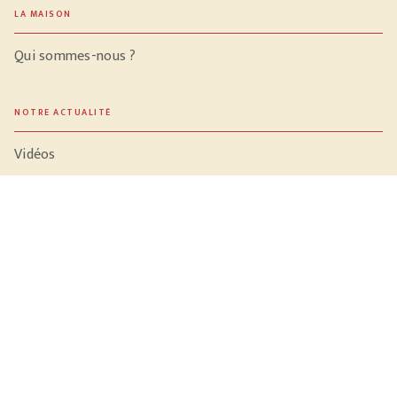
LA MAISON
Qui sommes-nous ?
NOTRE ACTUALITÉ
Vidéos
Meilleures ventes
PROFESSIONNELS
Libraires
Journalistes