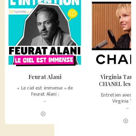
Feurat Alani
Virginia Tan
CHANEL les 
« Le ciel est immense » de
Feurat Alani :
Entretien avec l’
…
Virginia T
…
ÉCOUTER LE PODCAST
play_circle_outline
É
play_circle_outline