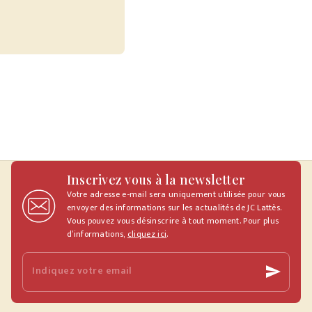
Inscrivez vous à la newsletter
Votre adresse e-mail sera uniquement utilisée pour vous
envoyer des informations sur les actualités de JC Lattès.
Vous pouvez vous désinscrire à tout moment. Pour plus
d’informations,
cliquez ici
.
Indiquez votre email
send