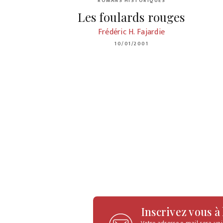
ROMANS HISTORIQUES
Les foulards rouges
Frédéric H. Fajardie
10/01/2001
Inscrivez vous à
Votre adresse e-mail sera un