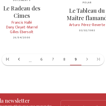
DOCUMENTS
POLAR
Le Radeau des
Le Tableau du
Cimes
Maître flaman
Francis Hallé
Arturo Pérez-Reverte
Dany Cleyet-Marrel
03/02/1993
Gilles Ebersolt
26/04/2000
first_page
chevron_left
6
7
8
9
chevron_right
last_page
...
 la newsletter
iquement utilisée pour vous envoyer des