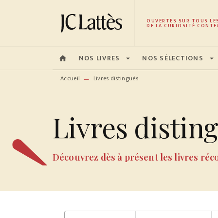
MENU
RECHERCHE
CONTENU
OUVERTES SUR TOUS LE
DE LA CURIOSITÉ CONTE
NOS LIVRES
NOS SÉLECTIONS
home
arrow_drop_down
arrow_drop_down
Accueil
Livres distingués
—
Livres distin
Découvrez dès à présent les livres ré