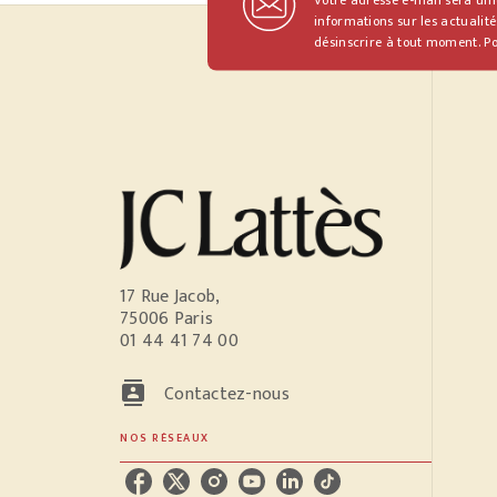
informations sur les actualité
désinscrire à tout moment. Po
17 Rue Jacob,
75006 Paris
01 44 41 74 00
contacts
Contactez-nous
NOS RÉSEAUX