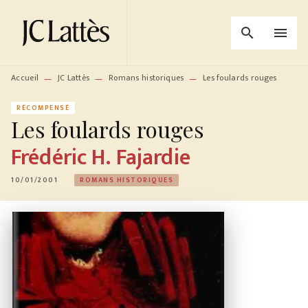
MENU
RECHERCHE
CONTENU
search
menu
PIED DE PAGE
Accueil
JC Lattès
Romans historiques
Les foulards rouges
—
—
—
RÉCOMPENSÉ
Les foulards rouges
Frédéric H. Fajardie
10/01/2001
ROMANS HISTORIQUES