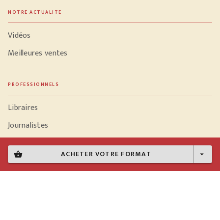
NOTRE ACTUALITÉ
Vidéos
Meilleures ventes
PROFESSIONNELS
Libraires
Journalistes
ACHETER VOTRE FORMAT
shopping_basket
arrow_drop_down
Données personnelles
Paramétrer vos cookies
Mentions légales
Conditions générales d'utilisation