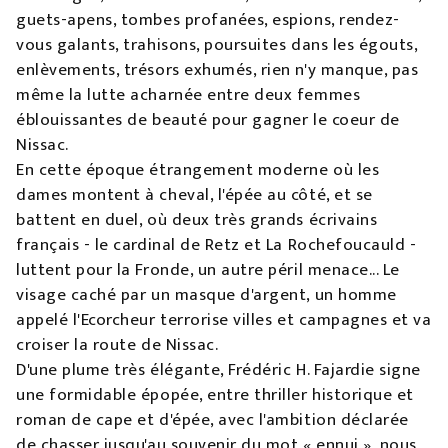
guets-apens, tombes profanées, espions, rendez-
vous galants, trahisons, poursuites dans les égouts,
enlèvements, trésors exhumés, rien n'y manque, pas
même la lutte acharnée entre deux femmes
éblouissantes de beauté pour gagner le coeur de
Nissac.
En cette époque étrangement moderne où les
dames montent à cheval, l'épée au côté, et se
battent en duel, où deux très grands écrivains
français - le cardinal de Retz et La Rochefoucauld -
luttent pour la Fronde, un autre péril menace... Le
visage caché par un masque d'argent, un homme
appelé l'Ecorcheur terrorise villes et campagnes et va
croiser la route de Nissac.
D'une plume très élégante, Frédéric H. Fajardie signe
une formidable épopée, entre thriller historique et
roman de cape et d'épée, avec l'ambition déclarée
de chasser jusqu'au souvenir du mot « ennui », nous