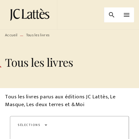
MENU
RECHERCHE
CONTENU
search
menu
PIED DE PAGE
Accueil
Tous les livres
—
Tous les livres
Tous les livres parus aux éditions JC Lattès, Le
Masque, Les deux terres et &Moi
arrow_drop_down
SÉLECTIONS