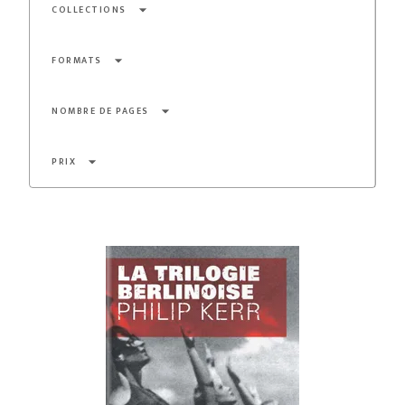
arrow_drop_down
COLLECTIONS
arrow_drop_down
FORMATS
arrow_drop_down
NOMBRE DE PAGES
arrow_drop_down
PRIX