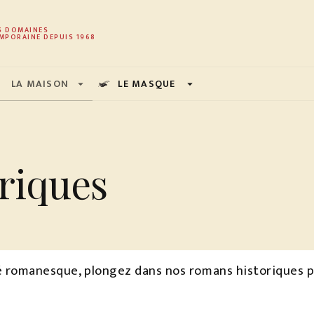
PIED DE PAGE
S DOMAINES
MPORAINE DEPUIS 1968
LA MAISON
LE MASQUE
arrow_drop_down
arrow_drop_down
riques
é romanesque, plongez dans nos romans historiques po