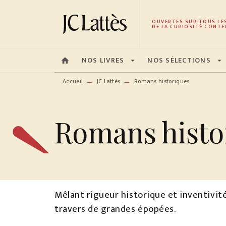
MENU
RECHERCHE
CONTENU
OUVERTES SUR TOUS LE
DE LA CURIOSITÉ CONTE
NOS LIVRES
NOS SÉLECTIONS
home
arrow_drop_down
arrow_drop_down
Accueil
JC Lattès
Romans historiques
—
—
Romans histo
Mêlant rigueur historique et inventivit
travers de grandes épopées.