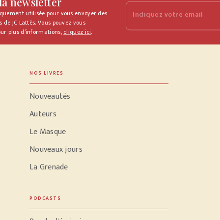
 la newsletter
iquement utilisée pour vous envoyer des
Indiquez votre email
s de JC Lattès. Vous pouvez vous
ur plus d’informations,
cliquez ici
.
NOS LIVRES
Nouveautés
Auteurs
Le Masque
Nouveaux jours
La Grenade
PODCASTS