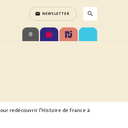
NEWSLETTER
search
email
search
fingerprint
ur redécouvrir l’Histoire de France à