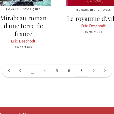
ROMANS HISTORIQUES
ROMANS HISTORIQUES
Mirabeau roman
Le royaume d'Ar
d'une terre de
Éric Deschodt
france
02/03/1988
Éric Deschodt
23/05/1989
first_page
chevron_left
4
5
6
7
chevron_right
last_page
...