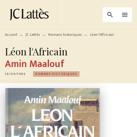
MENU
RECHERCHE
CONTENU
search
menu
PIED DE PAGE
Accueil
JC Lattès
Romans historiques
Léon l'Africain
—
—
—
Léon l'Africain
Amin Maalouf
16/04/1986
ROMANS HISTORIQUES