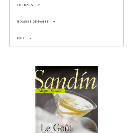
arrow_drop_down
FORMATS
arrow_drop_down
NOMBRE DE PAGES
arrow_drop_down
PRIX