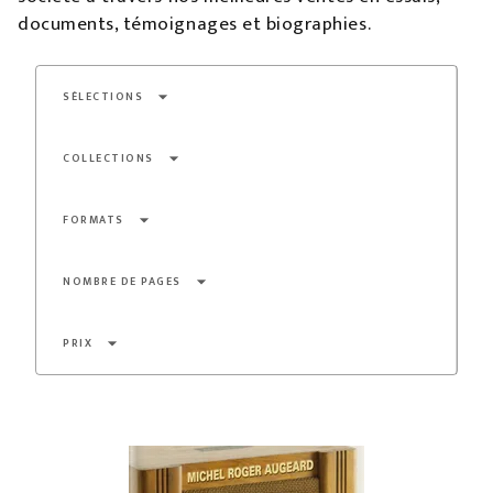
documents, témoignages et biographies.
arrow_drop_down
SÉLECTIONS
arrow_drop_down
COLLECTIONS
arrow_drop_down
FORMATS
arrow_drop_down
NOMBRE DE PAGES
arrow_drop_down
PRIX