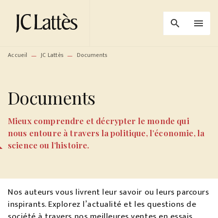
MENU
RECHERCHE
CONTENU
search
menu
PIED DE PAGE
Accueil
JC Lattès
Documents
—
—
Documents
Mieux comprendre et décrypter le monde qui
nous entoure à travers la politique, l’économie, la
science ou l’histoire.
Nos auteurs vous livrent leur savoir ou leurs parcours
inspirants. Explorez l’actualité et les questions de
société à travers nos meilleures ventes en essais,