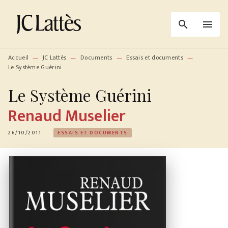
MENU
RECHERCHE
CONTENU
search
menu
PIED DE PAGE
Accueil
JC Lattès
Documents
Essais et documents
—
—
—
—
Le Système Guérini
Le Système Guérini
Renaud Muselier
26/10/2011
ESSAIS ET DOCUMENTS